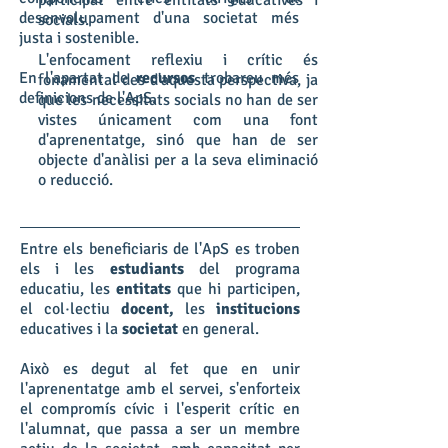
participat entre entitats educatives i
desenvolupament d'una societat més
socials.
justa i sostenible.
L'enfocament reflexiu i crític és
En l'apartat de
recursos
trobareu més
fonamental des d'aquesta perspectiva, ja
definicions de l'ApS.
que les necessitats socials no han de ser
vistes únicament com una font
d'aprenentatge, sinó que han de ser
objecte d'anàlisi per a la seva eliminació
o reducció.
Entre els beneficiaris de l'ApS es troben
els i les
estudiants
del programa
educatiu, les
entitats
que hi participen,
el col·lectiu
docent,
les
institucions
educatives i la
societat
en general.
Això es degut al fet que en unir
l'aprenentatge amb el servei, s'enforteix
el compromís cívic i l'esperit crític en
l'alumnat, que passa a ser un membre