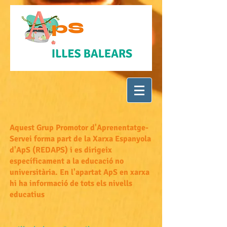
Aquest Grup Promotor d'Aprenentatge-
Servei forma part de la Xarxa Espanyola
d'ApS (REDAPS) i es dirigeix
específicament a la educació no
universitària. En l'apartat ApS en xarxa
hi ha informació de tots els nivells
educatius