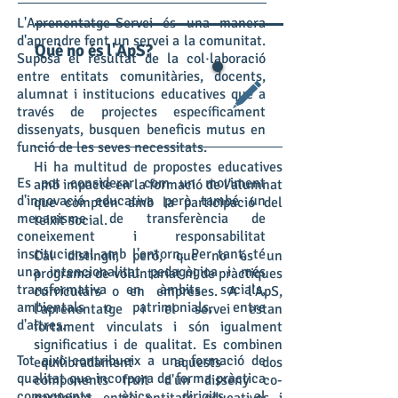
L'Aprenentatge-Servei és una manera
d'aprendre fent un servei a la comunitat.
Què no és l'ApS?
Suposa el resultat de la col·laboració
entre entitats comunitàries, docents,
alumnat i institucions educatives que a
través de projectes específicament
dissenyats, busquen beneficis mutus en
funció de les seves necessitats.
Hi ha multitud de propostes educatives
Es pot considerar com un moviment
amb impacte en la formació de l'alumnat
d'innovació educativa però també un
que compten amb la participació del
mecanisme de transferència de
teixit social.
coneixement i responsabilitat
institucional amb l'entorn. Per tant, té
Cal distingir, però, que no és un
una intencionalitat pedagògica i més
programa de voluntariat ni de pràctiques
transformativa en àmbits socials,
curriculars o en empreses. A l'ApS,
ambientals o patrimonials, entre
l'aprenentatge i el servei estan
d'altres.
fortament vinculats i són igualment
significatius i de qualitat. Es combinen
Tot això contribueix a una formació de
equilibradament aquests dos
qualitat que incorpora de forma pràctica
components fruit d'un disseny co-
components ètics dirigits al