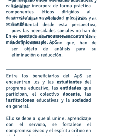
participado entre entidades educativas y
calidad que incorpora de forma práctica
sociales.
componentes éticos dirigidos al
desarrollo de una sociedad más justa y
El enfoque reflexivo y crítico es
sostenible.
fundamental desde esta perspectiva,
pues las necesidades sociales no han de
En el apartado de
recursos
encontrarás
ser vistas únicamente como una fuente
más definiciones del ApS.
de aprendizaje, si no que, han de
ser objeto de análisis para su
eliminación o reducción.
Entre los beneficiarios del ApS se
encuentran los y las
estudiantes
del
programa educativo, las
entidades
que
participan, el colectivo
docente
, las
instituciones
educativas y la
sociedad
en general.
Ello se debe a que al unir el aprendizaje
con el servicio, se fortalece el
compromiso cívico y el espíritu crítico en