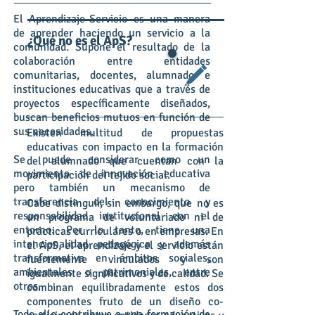
El Aprendizaje-Servicio es una manera
de aprender haciendo un servicio a la
¿Qué no es el ApS?
comunidad. Supone el resultado de la
colaboración entre entidades
comunitarias, docentes, alumnado e
instituciones educativas que a través de
proyectos específicamente diseñados,
buscan beneficios mutuos en función de
sus necesidades.
Existen multitud de propuestas
educativas con impacto en la formación
Se puede considerar como un
del alumnado que cuentan con la
movimiento de innovación educativa
participación del tejido social.
pero también un mecanismo de
transferencia del conocimiento y
Cabe distinguir, sin embargo, que no es
responsabilidad institucional con el
un programa de voluntariado ni de
entorno. Por lo tanto, tiene una
prácticas curriculares o en empresas. En
intencionalidad pedagógica y además
el ApS, el aprendizaje y el servicio están
transformativa en ámbitos sociales,
fuertemente vinculados y son
ambientales o patrimoniales, entre
igualmente significativos y de calidad. Se
otros.
combinan equilibradamente estos dos
componentes fruto de un diseño co-
Todo ello contribuye a una formación de