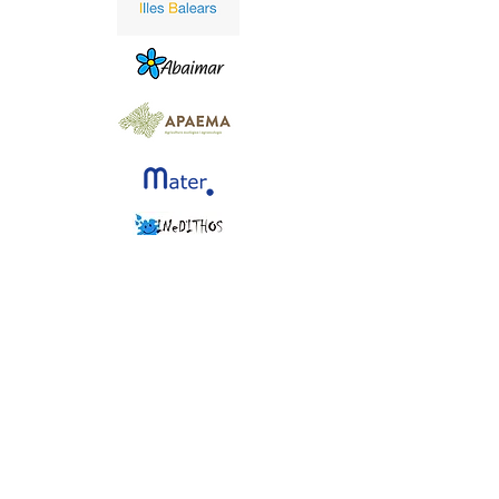
¿Eres una entidad o un centro
educativo interesado en llevar a
cabo proyectos ApS?
Consulta los
recursos y guías
de la Red
Española de Aprendizaje-Servicio
(REDAPS). Desde el
Instituto de
Investigación e Innovación Educativa de la
Universitat de les Illes Balears (IRIE)
se
puede acceder a asesoramiento gratuito a
centros educativos.